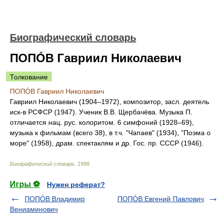
Биографический словарь
ПОПÓВ Гавриил Николаевич
Толкование
ПОПÓВ Гавриил Николаевич
Гавриил Николаевич (1904–1972), композитор, засл. деятель
иск-в РСФСР (1947). Ученик В.В. Щербачёва. Музыка П.
отличается нац. рус. колоритом. 6 симфоний (1928–69),
музыка к фильмам (всего 38), в т.ч. "Чапаев" (1934), "Поэма о
море" (1958), драм. спектаклям и др. Гос. пр. СССР (1946).
Биографический словарь
.
1998
.
Игры ⚽
Нужен реферат?
ПОПÓВ Владимир
ПОПÓВ Евгений Павлович
Вениаминович