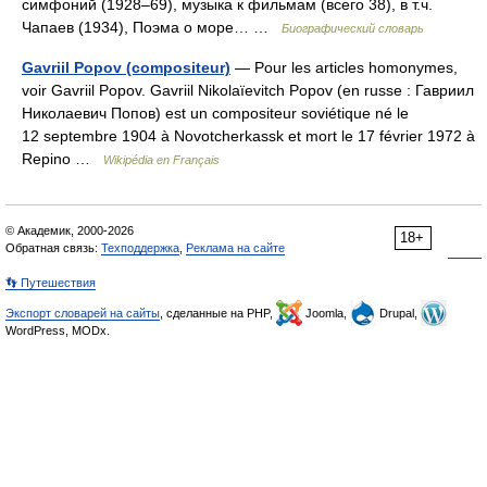
симфоний (1928–69), музыка к фильмам (всего 38), в т.ч.
Чапаев (1934), Поэма о море… …
Биографический словарь
Gavriil Popov (compositeur)
— Pour les articles homonymes,
voir Gavriil Popov. Gavriil Nikolaïevitch Popov (en russe : Гавриил
Николаевич Попoв) est un compositeur soviétique né le
12 septembre 1904 à Novotcherkassk et mort le 17 février 1972 à
Repino …
Wikipédia en Français
© Академик, 2000-2026
18+
Обратная связь:
Техподдержка
,
Реклама на сайте
👣 Путешествия
Экспорт словарей на сайты
, сделанные на PHP,
Joomla,
Drupal,
WordPress, MODx.